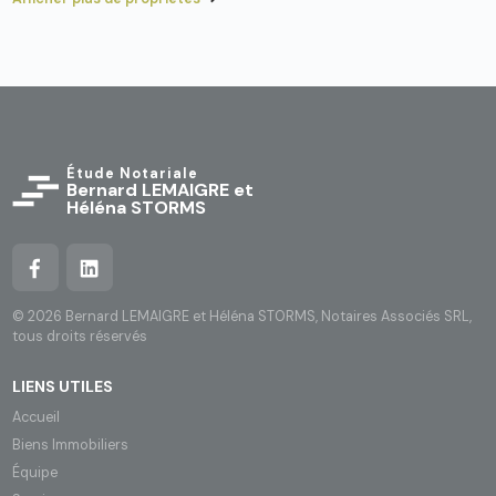
Étude Notariale
Bernard LEMAIGRE et 
Héléna STORMS
© 2026 Bernard LEMAIGRE et Héléna STORMS, Notaires Associés SRL,
tous droits réservés
LIENS UTILES
Accueil
Biens Immobiliers
Équipe